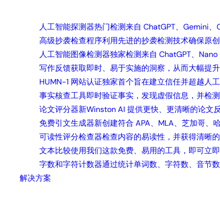
人工智能探测器
热门
检测来自 ChatGPT、Gemini、
高级抄袭检查程序
利用先进的抄袭检测技术确保原创
人工智能图像检测器
独家
检测来自 ChatGPT、Nano 
写作反馈
获取即时、易于实施的洞察，从而大幅提升
HUMN-1 网站认证
独家
首个旨在建立信任并超越人工
事实核查工具
即时验证事实，发现虚假信息，并检测
论文评分器
新
Winston AI 提供更快、更清晰的
免费引文生成器
新
创建符合 APA、MLA、芝加哥
可读性评分检查器
检查内容的易读性，并获得清晰
文本比较
使用我们这款免费、易用的工具，即可立即
字数和字符计数器
通过统计单词数、字符数、音节数
解决方案